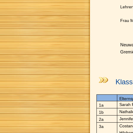
Lehrer
Frau M
Neuwah
Gremie
Klass
Elterns
Sarah 
1a
Nathali
1b
Jennif
2a
Costan
3a
Hilche