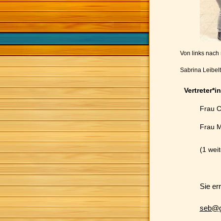
Von links nach 
Sabrina Leibel
Vertreter*i
Frau C
Frau M
(1 weit
Sie er
seb@g