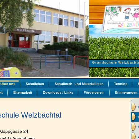
Grundschule Welzbacht
Über uns
Schulleben
Schulbuch- und Materiallisten
Termine
it
Elternarbeit
Downloads / Links
Förderverein
Erinnerungen
chule Welzbachtal
Kloppgasse 24
55437 Appenheim