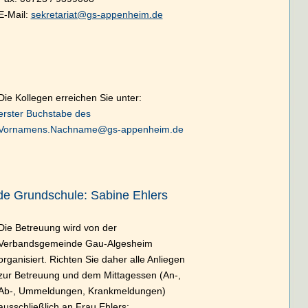
E-Mail:
sekretariat@gs-appenheim.de
m
Die Kollegen erreichen Sie unter:
erster Buchstabe des
Vornamens.Nachname@gs-appenheim.de
e Grundschule: Sabine Ehlers
Die Betreuung wird von der
Verbandsgemeinde Gau-Algesheim
organisiert. Richten Sie daher alle Anliegen
zur Betreuung und dem Mittagessen (An-,
Ab-, Ummeldungen, Krankmeldungen)
ausschließlich an Frau Ehlers: