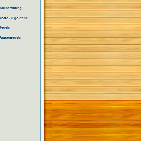
Hausordnung
Motto / 8 goldene
Regeln
Pausenregeln